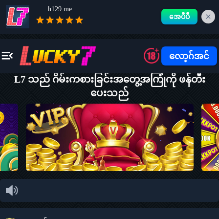
h129.me
အေပီပီ
လော့ဂ်အင်
L7 သည် ဂိမ်းကစားခြင်းအတွေ့အကြုံကို ဖန်တီး
ပေးသည်
IP
အညီ