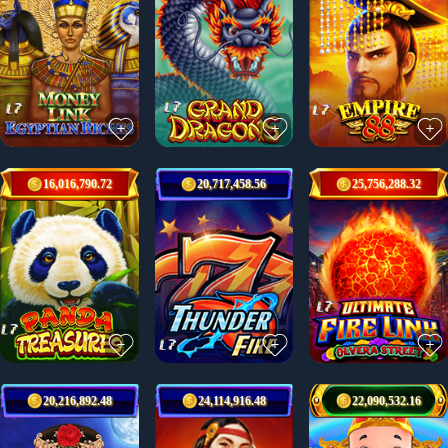
16,016,790.72
20,717,458.56
25,756,288.32
20,216,892.48
24,114,916.48
22,090,532.16