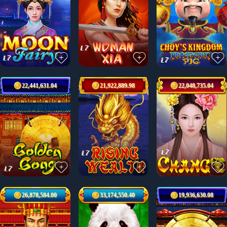
22,441,631.04
21,922,889.98
22,048,735.04
26,878,584.00
33,174,550.40
19,936,630.08