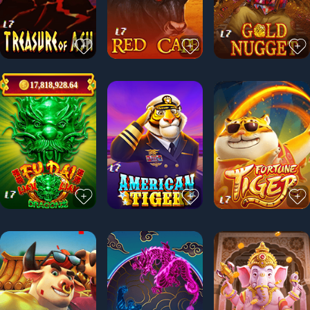
17,818,928.64