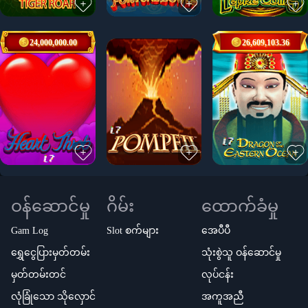
24,000,000.00
26,609,103.36
ဝန်ဆောင်မှု
ဂိမ်း
ထောက်ခံမှု
Gam Log
Slot စက်များ
အေပီပီ
ရွှေငွေပြားမှတ်တမ်း
သုံးစွဲသူ ဝန်ဆောင်မှု
မှတ်တမ်းတင်
လုပ်ငန်း
လုံခြုံသော သိုလှောင်
အကူအညီ