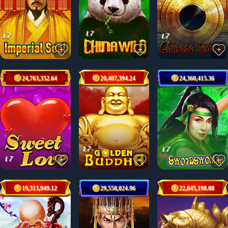
24,763,352.64
20,407,394.24
24,360,415.36
19,313,949.12
29,558,024.96
22,045,198.08