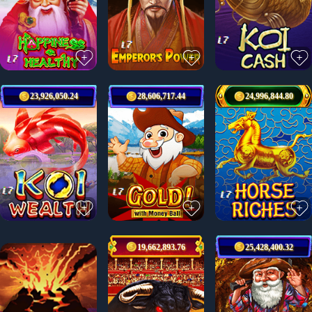
23,926,050.24
28,606,717.44
24,996,844.80
19,662,893.76
25,428,400.32