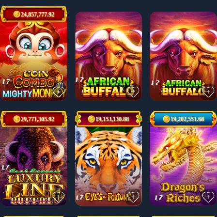
24,857,777.92
29,771,305.92
19,153,130.88
19,202,551.68