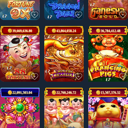
39,669,636.80
43,864,058.24
36,784,412.48
22,091,503.04
22,760,246.72
15,507,376.32