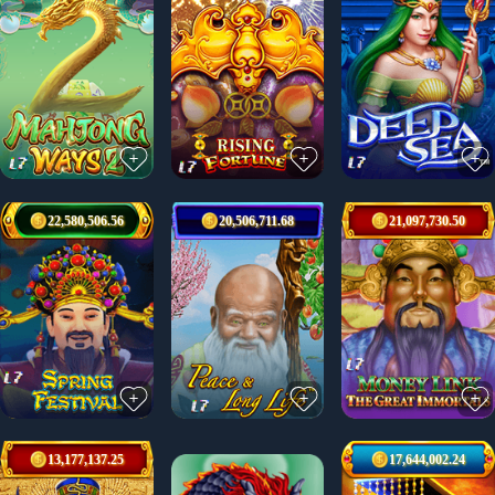
22,580,506.56
20,506,711.68
21,097,730.50
13,177,137.25
17,644,002.24