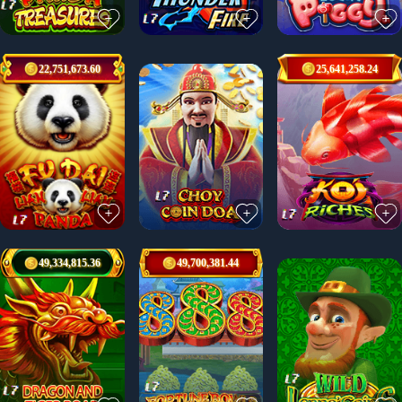
22,751,673.60
25,641,258.24
49,334,815.36
49,700,381.44