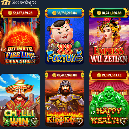
Slot စက်များ
22,187,159.23
38,750,219.84
18,741,026.88
49,413,940.80
19,579,533.12