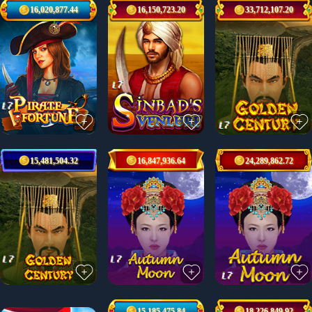
16,020,877.44
16,150,723.20
33,712,107.20
15,481,504.32
16,847,936.64
24,289,862.72
15,185,475.84
18,226,849.92